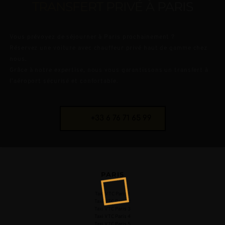
TRANSFERT PRIVÉ À PARIS
Vous prévoyez de séjourner à Paris prochainement ? 
Réservez une voiture avec chauffeur privé haut de gamme chez 
nous. 
Grâce à notre expertise, nous vous garantissons un transfert à 
l’aéroport sécurisé et confortable.
+33 6 76 71 65 99
PARIS
Taxi VTC Paris 1
Taxi VTC Paris 2
Taxi VTC Paris 3
Taxi VTC Paris 4
Taxi VTC Paris 5