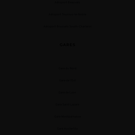
Aéroport Beauvais
Aéroport Toussus-le-Noble
Aéroport Brussels South-Charleroi
GARES
Gare du Nord
Gare de l'Est
Gare de Lyon
Gare Saint Lazare
Gare Montparnasse
Gare Austerlitz