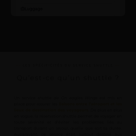
——
LES SPÉCIFICITÉS DU SERVICE SHUTTLE 
——
Qu’est-ce qu’un shuttle ?
Un 
service shuttle de On eagles Wings
 est mis en 
place pour assurer les
liaisons entre l’aéroport et les 
lieux de destination des voyageurs
. De plus en plus 
en vogue, la réservation shuttle permet de voyager en 
toute sérénité et d’éviter les problèmes liés au 
transport durant un séjour, quelle que soit sa durée. 
Auparavant, ce service était surtout destiné aux 