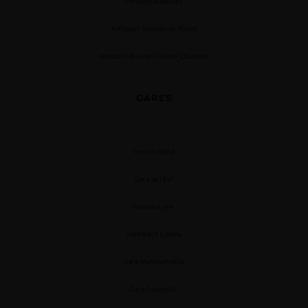
Aéroport Beauvais
Aéroport Toussus-le-Noble
Aéroport Brussels South-Charleroi
GARES
Gare du Nord
Gare de l'Est
Gare de Lyon
Gare Saint Lazare
Gare Montparnasse
Gare Austerlitz