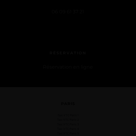
06 09 61 37 21
RÉSERVATION
Réservation en ligne
PARIS
Taxi VTC Paris 1
Taxi VTC Paris 2
Taxi VTC Paris 3
Taxi VTC Paris 4
Taxi VTC Paris 5