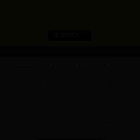
contact@green-shuttle-to-paris.com
+33 6 09 61 37 21
RÉSERVER
———————   TRANSFERTS & EXCURSIONS
PROFITEZ D'UN SERVICE DE 
TRANSFERT PRIVÉ À PARIS
Green Shuttle To Paris
 est une entreprise de 
conciergerie & de transport privé de personnes basée 
à Paris.
Réservez votre voiture et chauffeur haute gamme.